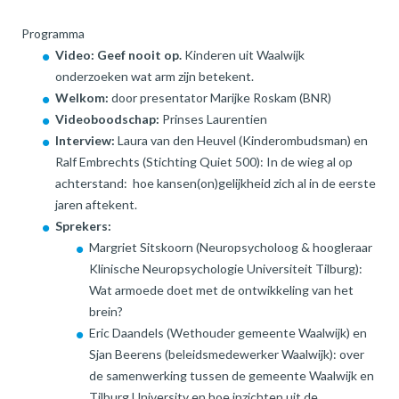
Programma
Video:
Geef nooit op.
Kinderen uit Waalwijk
onderzoeken wat arm zijn betekent.
Welkom:
door presentator Marijke Roskam (BNR)
Videoboodschap:
Prinses Laurentien
Interview:
Laura van den Heuvel (Kinderombudsman) en
Ralf Embrechts (Stichting Quiet 500): In de wieg al op
achterstand: hoe kansen(on)gelijkheid zich al in de eerste
jaren aftekent.
Sprekers:
Margriet Sitskoorn (Neuropsycholoog & hoogleraar
Klinische Neuropsychologie Universiteit Tilburg):
Wat armoede doet met de ontwikkeling van het
brein?
Eric Daandels (Wethouder gemeente Waalwijk) en
Sjan Beerens (beleidsmedewerker Waalwijk): over
de samenwerking tussen de gemeente Waalwijk en
Tilburg University en hoe inzichten uit de